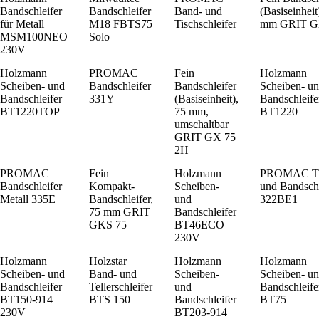
Bandschleifer
Bandschleifer
Band- und
(Basiseinheit
für Metall
M18 FBTS75
Tischschleifer
mm GRIT G
MSM100NEO
Solo
230V
Holzmann
PROMAC
Fein
Holzmann
Scheiben- und
Bandschleifer
Bandschleifer
Scheiben- u
Bandschleifer
331Y
(Basiseinheit),
Bandschleife
BT1220TOP
75 mm,
BT1220
umschaltbar
GRIT GX 75
2H
PROMAC
Fein
Holzmann
PROMAC Ti
Bandschleifer
Kompakt-
Scheiben-
und Bandschl
Metall 335E
Bandschleifer,
und
322BE1
75 mm GRIT
Bandschleifer
GKS 75
BT46ECO
230V
Holzmann
Holzstar
Holzmann
Holzmann
Scheiben- und
Band- und
Scheiben-
Scheiben- u
Bandschleifer
Tellerschleifer
und
Bandschleife
BT150-914
BTS 150
Bandschleifer
BT75
230V
BT203-914