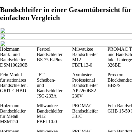
Bandschleifer in einer Gesamtübersicht für
einfachen Vergleich
Holzmann
Festool
Milwaukee
PROMAC Ti
Bank- und
Bandschleifer
Bandschleifer
und Bandschl
Bandschleifer
BS 75 E-Plus
M12
inkl. Unterge
DSM100200B
FBFL13-0
326BE
Fein Modul
JET
Axminster
Proxxon
für stationäres
Scheiben-
Professional
Blockbandsch
Bandschleifen.
und
Bandschleifer
BBS/S
GRIT GHBD
Bandschleifer
AP2260BS2
JSG-233A
230V
Holzmann
Milwaukee
PROMAC
Fein Bandsch
Bandschleifer
Bandschleifer
Bandschleifer
GHB 15-50 
für Metall
M12
331C
MSM150
FBFL10-0
Holzmann
Milwaukee
PROMAC
Fein Bandsch