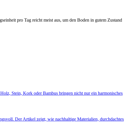
ngseinheit pro Tag reicht meist aus, um den Boden in gutem Zustand
 Holz, Stein, Kork oder Bambus bringen nicht nur ein harmonisches
voll. Der Artikel zeigt, wie nachhaltige Materialien, durchdachtes