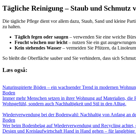
Tägliche Reinigung – Staub und Schmutz 
Die tägliche Pflege dient vor allem dazu, Staub, Sand und kleine Par
zu halten.
Täglich fegen oder saugen
– verwenden Sie eine weiche Bürst
Feucht wischen nur leicht
– nutzen Sie ein gut ausgewrunge
Kein stehendes Wasser
– vermeiden Sie Pfützen, da Linoleum
So bleibt die Oberfläche sauber und Sie verhindern, dass sich Schmutz
Læs også:
Naturinspirierte Böden – ein wachsender Trend in modernen Wohnu
Boden
Immer mehr Menschen setzen in ihrer Wohnung auf Materialien, die R
Wohngefühl, sondern auch Nachhaltigkeit und Stil in den Alltag.
Wiederverwendung bei der Bodenwahl: Nachhaltig von Anfang an d
Boden
Wer beim Bodenbelag auf Wiederverwendung und Recycling achtet, gest
Design und Kreislaufwirtschaft Hand in Hand gehen – für langlebig