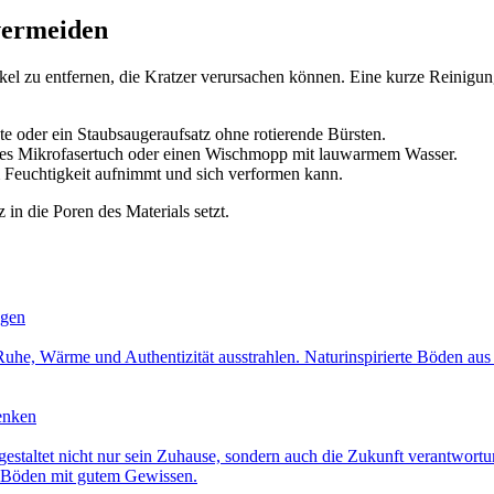
vermeiden
tikel zu entfernen, die Kratzer verursachen können. Eine kurze Reinigu
e oder ein Staubsaugeraufsatz ohne rotierende Bürsten.
nes Mikrofasertuch oder einen Wischmopp mit lauwarmem Wasser.
 Feuchtigkeit aufnimmt und sich verformen kann.
 in die Poren des Materials setzt.
ngen
uhe, Wärme und Authentizität ausstrahlen. Naturinspirierte Böden aus
enken
altet nicht nur sein Zuhause, sondern auch die Zukunft verantwortungs
e Böden mit gutem Gewissen.