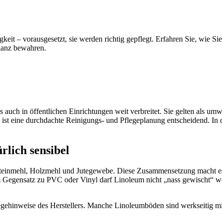
eit – vorausgesetzt, sie werden richtig gepflegt. Erfahren Sie, wie S
lanz bewahren.
auch in öffentlichen Einrichtungen weit verbreitet. Sie gelten als um
n, ist eine durchdachte Reinigungs- und Pflegeplanung entscheidend. In 
rlich sensibel
ksteinmehl, Holzmehl und Jutegewebe. Diese Zusammensetzung macht es
Im Gegensatz zu PVC oder Vinyl darf Linoleum nicht „nass gewischt“ w
flegehinweise des Herstellers. Manche Linoleumböden sind werkseitig m